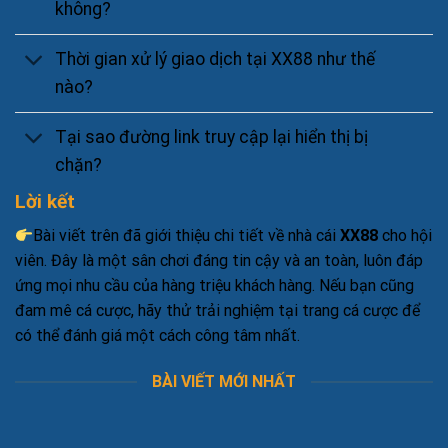
không?
Thời gian xử lý giao dịch tại XX88 như thế
nào?
Tại sao đường link truy cập lại hiển thị bị
chặn?
Lời kết
Bài viết trên đã giới thiệu chi tiết về nhà cái
XX88
cho hội
viên. Đây là một sân chơi đáng tin cậy và an toàn, luôn đáp
ứng mọi nhu cầu của hàng triệu khách hàng. Nếu bạn cũng
đam mê cá cược, hãy thử trải nghiệm tại trang cá cược để
có thể đánh giá một cách công tâm nhất.
BÀI VIẾT MỚI NHẤT