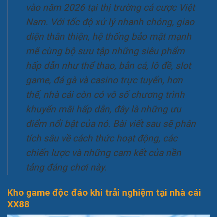
vào năm 2026 tại thị trường cá cược Việt
Nam. Với tốc độ xử lý nhanh chóng, giao
diện thân thiện, hệ thống bảo mật mạnh
mẽ cùng bộ sưu tập những siêu phẩm
hấp dẫn như thể thao, bắn cá, lô đề, slot
game, đá gà và casino trực tuyến, hơn
thế, nhà cái còn có vô số chương trình
khuyến mãi hấp dẫn, đây là những ưu
điểm nổi bật của nó. Bài viết sau sẽ phân
tích sâu về cách thức hoạt động, các
chiến lược và những cam kết của nền
tảng đáng chơi này.
Kho game độc đáo khi trải nghiệm tại nhà cái
XX88