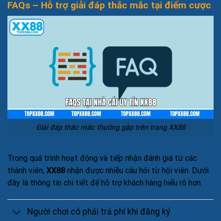
FAQs – Hỗ trợ giải đáp thắc mắc tại điểm cược
Giải đáp thắc mắc thường gặp trên trang XX88
Trong quá trình hoạt động và tiếp nhận đánh giá từ các
thành viên,
XX88
nhận được nhiều câu hỏi từ hội viên. Dưới
đây là thông tin chi tiết để hỗ trợ khách hàng hiểu rõ hơn.
Người chơi có phải trả phí khi đăng ký