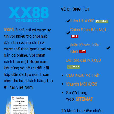
VỀ CHÚNG TÔI
Liên Hệ XX88
Chính Sách Bảo Mật
XX88
là nhà cái cá cược uy
tín với nhiều trò chơi hấp
dẫn như casino slot cá
Điều Khoản Điều
cược thể thao game bài và
Kiện
bắn cá online. Với chính
Đối tác đại lý XX88
sách bảo mật được cam
kết cùng vô số ưu đãi đãi
hấp dẫn đã tạo nên 1 sân
CEO XX88 Võ Tiến
chơi thu hút khách hàng top
Khuyến Mãi XX88
#1 tại Việt Nam.
Sơ đồ trang
web:
SITEMAP
Từ khoá tìm kiếm nhiều