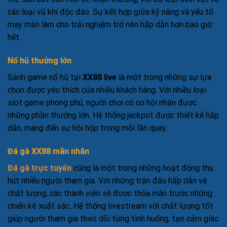
các loại vũ khí độc đáo. Sự kết hợp giữa kỹ năng và yếu tố
may mắn làm cho trải nghiệm trở nên hấp dẫn hơn bao giờ
hết.
Nổ hũ thưởng lớn
Sảnh game nổ hũ tại
XX88 live
là một trong những sự lựa
chọn được yêu thích của nhiều khách hàng. Với nhiều loại
slot game phong phú, người chơi có cơ hội nhận được
những phần thưởng lớn. Hệ thống jackpot được thiết kế hấp
dẫn, mang đến sự hồi hộp trong mỗi lần quay.
Đá gà XX88 mãn nhãn
Đá gà trực tuyến
cũng là một trong những hoạt động thu
hút nhiều người tham gia. Với những trận đấu hấp dẫn và
chất lượng, các thành viên sẽ được thỏa mãn trước những
chiến kê xuất sắc. Hệ thống livestream với chất lượng tốt
giúp người tham gia theo dõi từng tình huống, tạo cảm giác