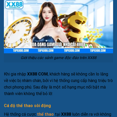
Giới thiệu các sảnh game độc đáo trên XX88
Khi gia nhập
XX88 COM
, khách hàng sẽ không cần lo lắng
về việc bị nhàm chán, bởi vì hệ thống cung cấp hàng triệu trò
chơi phong phú. Sau đây là một số hạng mục nổi bật mà
thành viên không thể bỏ lỡ:
Cá độ thể thao sôi động
Hệ thống cá cược
thể thao
tại
XX88
luôn diễn ra với không