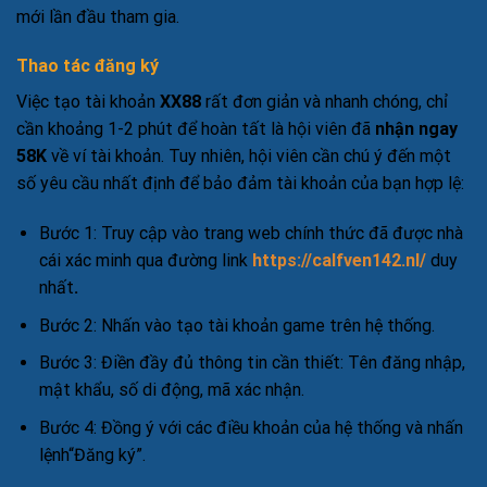
mới lần đầu tham gia.
Thao tác đăng ký
Việc tạo tài khoản
XX88
rất đơn giản và nhanh chóng, chỉ
cần khoảng 1-2 phút để hoàn tất là hội viên đã
nhận ngay
58K
về ví tài khoản. Tuy nhiên, hội viên cần chú ý đến một
số yêu cầu nhất định để bảo đảm tài khoản của bạn hợp lệ:
Bước 1: Truy cập vào trang web chính thức đã được nhà
cái xác minh qua đường link
https://calfven142.nl/
duy
nhất
.
Bước 2: Nhấn vào tạo tài khoản game trên hệ thống.
Bước 3: Điền đầy đủ thông tin cần thiết: Tên đăng nhập,
mật khẩu, số di động, mã xác nhận.
Bước 4: Đồng ý với các điều khoản của hệ thống và nhấn
lệnh“Đăng ký”.