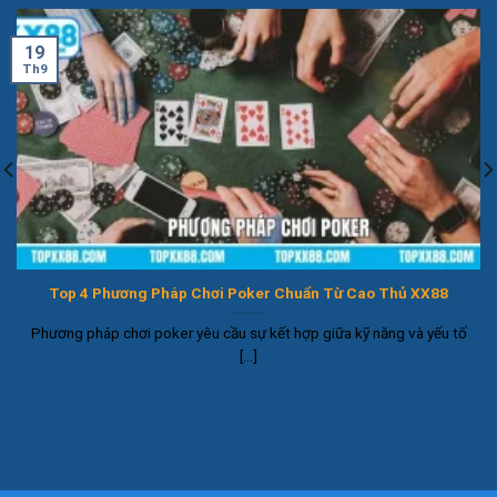
19
Th9
Top 4 Phương Pháp Chơi Poker Chuẩn Từ Cao Thủ XX88
Phương pháp chơi poker yêu cầu sự kết hợp giữa kỹ năng và yếu tố
[...]