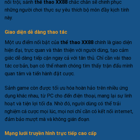
nổi trội, sảnh
thể thao XX88
chắc chắn sẽ chinh phục
những người chơi thực sự yêu thích bộ môn đầy kịch tính
này.
Giao diện dễ dàng thao tác
Một ưu điểm nổi bật của
thể thao XX88
chính là giao diện
hiện đại, trực quan và thân thiện với người dùng, tạo cảm
giác dễ dàng tiếp cận ngay cả với tân thủ. Chỉ cần vài thao
tác cơ bản, bạn có thể nhanh chóng tìm thấy trận đấu mình
quan tâm và tiến hành đặt cược.
Sảnh game còn được tối ưu hóa hoàn hảo trên nhiều ứng
dụng khác nhau, từ PC cho đến điện thoại, mang lại sự linh
hoạt và tiện lợi tối đa. Nhờ đó, người dùng có thể trải
nghiệm cá cược mọi lúc, mọi nơi chỉ cần có kết nối internet,
đảm bảo mượt mà và không gián đoạn.
Mạng lưới truyền hình trực tiếp cao cấp