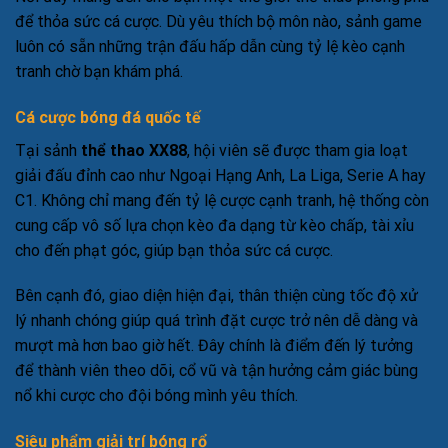
để thỏa sức cá cược. Dù yêu thích bộ môn nào, sảnh game
luôn có sẵn những trận đấu hấp dẫn cùng tỷ lệ kèo cạnh
tranh chờ bạn khám phá.
Cá cược bóng đá quốc tế
Tại sảnh
thể thao XX88
, hội viên sẽ được tham gia loạt
giải đấu đỉnh cao như Ngoại Hạng Anh, La Liga, Serie A hay
C1. Không chỉ mang đến tỷ lệ cược cạnh tranh, hệ thống còn
cung cấp vô số lựa chọn kèo đa dạng từ kèo chấp, tài xỉu
cho đến phạt góc, giúp bạn thỏa sức cá cược.
Bên cạnh đó, giao diện hiện đại, thân thiện cùng tốc độ xử
lý nhanh chóng giúp quá trình đặt cược trở nên dễ dàng và
mượt mà hơn bao giờ hết. Đây chính là điểm đến lý tưởng
để thành viên theo dõi, cổ vũ và tận hưởng cảm giác bùng
nổ khi cược cho đội bóng mình yêu thích.
Siêu phẩm giải trí bóng rổ