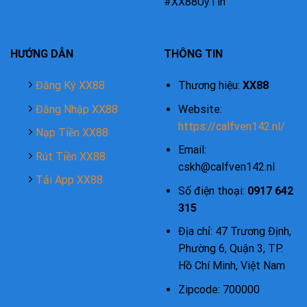
#XX88UyTin
HƯỚNG DẪN
THÔNG TIN
Đăng Ký XX88
Thương hiệu:
XX88
Đăng Nhập XX88
Website:
https://calfven142.nl/
Nạp Tiền XX88
Email:
Rút Tiền XX88
cskh@calfven142.nl
Tải App XX88
Số điện thoại:
0917 642
315
Địa chỉ: 47 Trương Định,
Phường 6, Quận 3, TP.
Hồ Chí Minh, Việt Nam
Zipcode: 700000