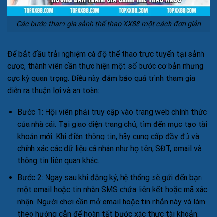
Các bước tham gia sảnh thể thao XX88 một cách đơn giản
Để bắt đầu trải nghiệm cá độ thể thao trực tuyến tại sảnh
cược, thành viên cần thực hiện một số bước cơ bản nhưng
cực kỳ quan trọng. Điều này đảm bảo quá trình tham gia
diễn ra thuận lợi và an toàn:
Bước 1: Hội viên phải truy cập vào trang web chính thức
của nhà cái. Tại giao diện trang chủ, tìm đến mục tạo tài
khoản mới. Khi điền thông tin, hãy cung cấp đầy đủ và
chính xác các dữ liệu cá nhân như họ tên, SĐT, email và
thông tin liên quan khác.
Bước 2: Ngay sau khi đăng ký, hệ thống sẽ gửi đến bạn
một email hoặc tin nhắn SMS chứa liên kết hoặc mã xác
nhận. Người chơi cần mở email hoặc tin nhắn này và làm
theo hướng dẫn để hoàn tất bước xác thực tài khoản.