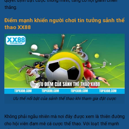
quyết định đặt cược thông minh, tăng cơ hội giành chiến
thắng.
Điểm mạnh khiến người chơi tin tưởng sảnh thể
thao XX88
Ưu thế nổi bật của sảnh thể thao khi tham gia đặt cược
Không phải ngẫu nhiên mà nơi đây được xem là thiên đường
cho hội viên đam mê cá cược thể thao. Với loạt thế mạnh