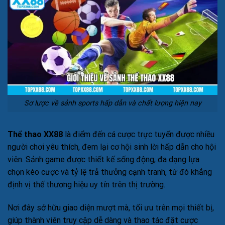
Sơ lược về sảnh sports hấp dẫn và chất lượng hiện nay
Thể thao XX88
là điểm đến cá cược trực tuyến được nhiều
người chơi yêu thích, đem lại cơ hội sinh lời hấp dẫn cho hội
viên. Sảnh game được thiết kế sống động, đa dạng lựa
chọn kèo cược và tỷ lệ trả thưởng cạnh tranh, từ đó khẳng
định vị thế thương hiệu uy tín trên thị trường.
Nơi đây sở hữu giao diện mượt mà, tối ưu trên mọi thiết bị,
giúp thành viên truy cập dễ dàng và thao tác đặt cược